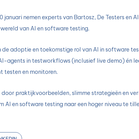
januari nemen experts van Bartosz, De Testers en Alli
 wereld van AI en software testing
.
 in de adoptie en toekomstige rol van AI in software te
I-agents in testworkflows (inclusief live demo) én lee
t testen en monitoren.
en door praktijkvoorbeelden, slimme strategieën en v
 AI en software testing naar een hoger niveau te tille
NKEDIN