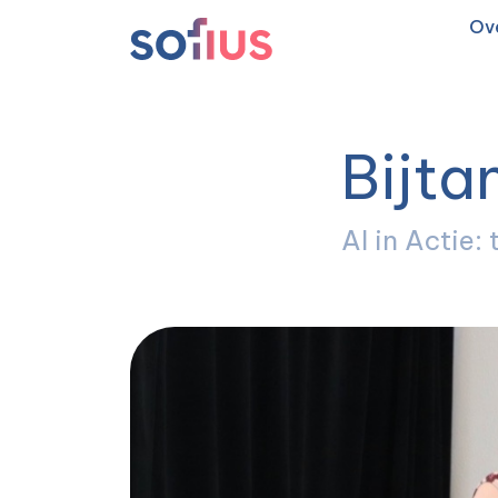
Ov
Hoofdnavigatie
Bijta
AI in Actie: