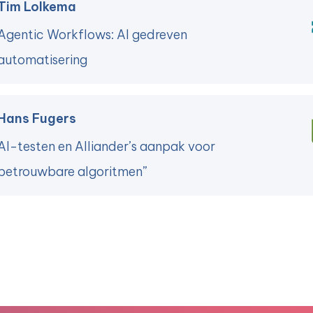
Tim Lolkema
Agentic Workflows: AI gedreven
automatisering
Hans Fugers
AI-testen en Alliander’s aanpak voor
betrouwbare algoritmen”