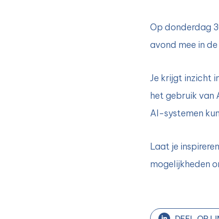
Op donderdag 30 
avond mee in
de
Je krijgt inzicht
het gebruik van A
AI-systemen kun
Laat je inspirer
mogelijkheden om
DEEL OP LI