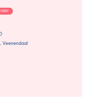
EVENT
00
8, Veenendaal