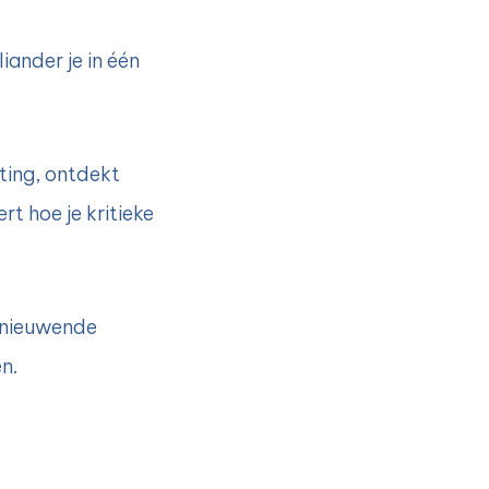
ander je in één
sting, ontdekt
rt hoe je kritieke
ernieuwende
n.