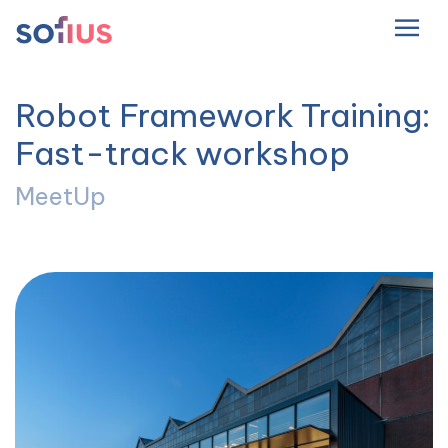
NL
Hoofdnavigatie
Robot Framework Training:
Fast-track workshop
MeetUp