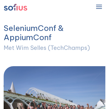
NL
Hoofdnavigatie
SeleniumConf &
AppiumConf
Met Wim Selles (TechChamps)