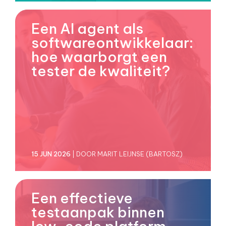
Een AI agent als
softwareontwikkelaar:
hoe waarborgt een
tester de kwaliteit?
15 JUN 2026
| DOOR MARIT LEIJNSE (BARTOSZ)
Een effectieve
testaanpak binnen